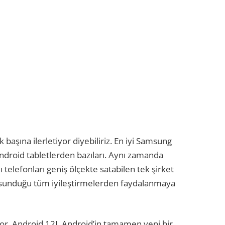
k başına ilerletiyor diyebiliriz. En iyi Samsung
Android tabletlerden bazıları. Aynı zamanda
ı telefonları geniş ölçekte satabilen tek şirket
 sunduğu tüm iyileştirmelerden faydalanmaya
or. Android 12L Android’in tamamen yeni bir