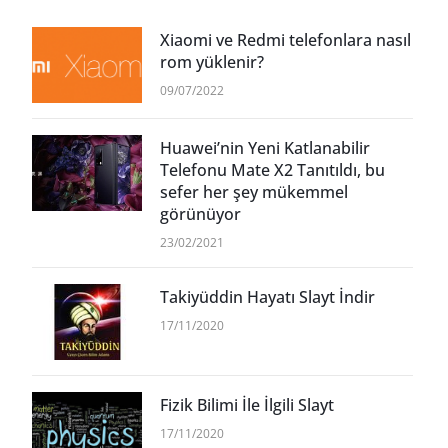
Xiaomi ve Redmi telefonlara nasıl
rom yüklenir?
09/07/2022
Huawei’nin Yeni Katlanabilir
Telefonu Mate X2 Tanıtıldı, bu
sefer her şey mükemmel
görünüyor
23/02/2021
Takiyüddin Hayatı Slayt İndir
17/11/2020
Fizik Bilimi İle İlgili Slayt
17/11/2020