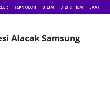
RLER
TEKNOLOJI
BILIM
DIZI & FILM
SAAT
esi Alacak Samsung