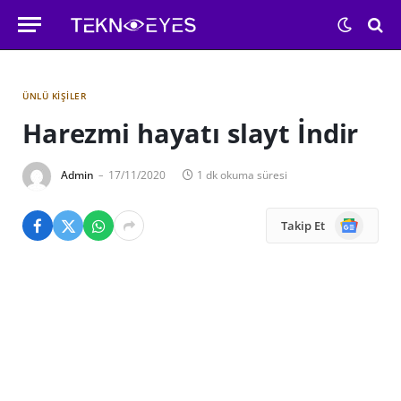
ÜNLÜ KIŞILER
Harezmi hayatı slayt İndir
Admin
17/11/2020
1 dk okuma süresi
Google
Takip Et
News