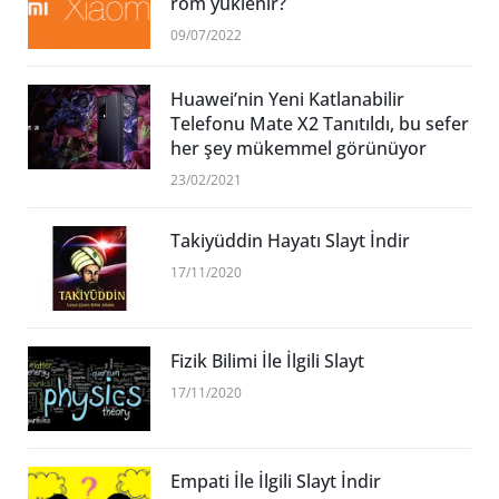
rom yüklenir?
09/07/2022
Huawei’nin Yeni Katlanabilir
Telefonu Mate X2 Tanıtıldı, bu sefer
her şey mükemmel görünüyor
23/02/2021
Takiyüddin Hayatı Slayt İndir
17/11/2020
Fizik Bilimi İle İlgili Slayt
17/11/2020
Empati İle İlgili Slayt İndir