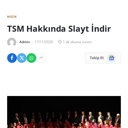
MÜZIK
TSM Hakkında Slayt İndir
Admin
17/11/2020
1 dk okuma süresi
Google
Takip Et
News