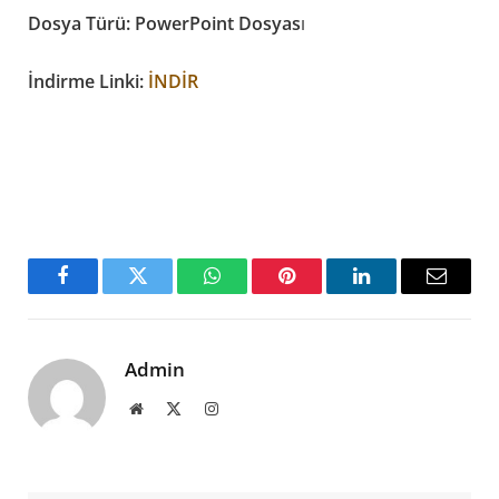
Dosya Türü: PowerPoint Dosyas
ı
İndirme Linki:
İNDİR
Facebook
Twitter
WhatsApp
Pinterest
LinkedIn
Email
Admin
Website
X
Instagram
(Twitter)