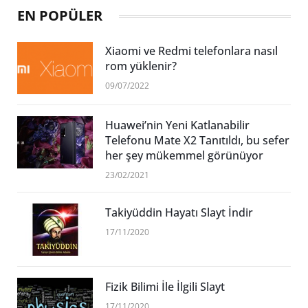
EN POPÜLER
Xiaomi ve Redmi telefonlara nasıl
rom yüklenir?
09/07/2022
Huawei’nin Yeni Katlanabilir
Telefonu Mate X2 Tanıtıldı, bu sefer
her şey mükemmel görünüyor
23/02/2021
Takiyüddin Hayatı Slayt İndir
17/11/2020
Fizik Bilimi İle İlgili Slayt
17/11/2020