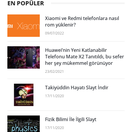
EN POPÜLER
Xiaomi ve Redmi telefonlara nasıl
rom yüklenir?
09/07/2022
Huawei’nin Yeni Katlanabilir
Telefonu Mate X2 Tanıtıldı, bu sefer
her şey mükemmel görünüyor
23/02/2021
Takiyüddin Hayatı Slayt İndir
17/11/2020
Fizik Bilimi İle İlgili Slayt
17/11/2020