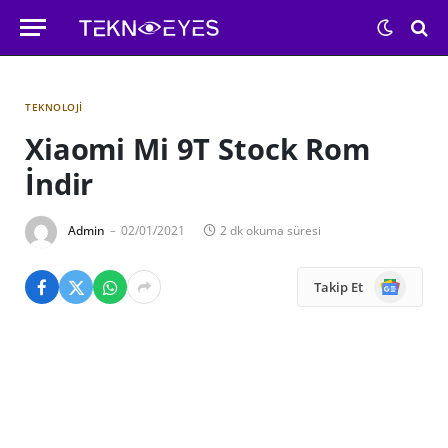
TEKNOLOJI
Xiaomi Mi 9T Stock Rom
İndir
Admin
02/01/2021
2 dk okuma süresi
Google
Takip Et
News