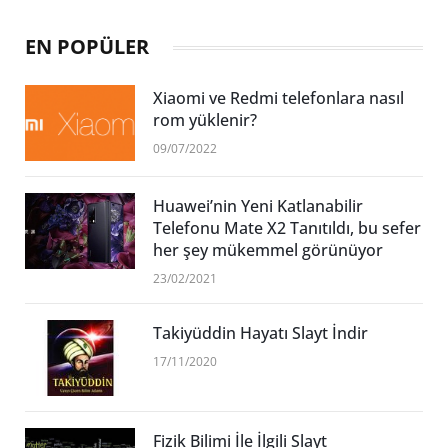
EN POPÜLER
Xiaomi ve Redmi telefonlara nasıl
rom yüklenir?
09/07/2022
Huawei’nin Yeni Katlanabilir
Telefonu Mate X2 Tanıtıldı, bu sefer
her şey mükemmel görünüyor
23/02/2021
Takiyüddin Hayatı Slayt İndir
17/11/2020
Fizik Bilimi İle İlgili Slayt