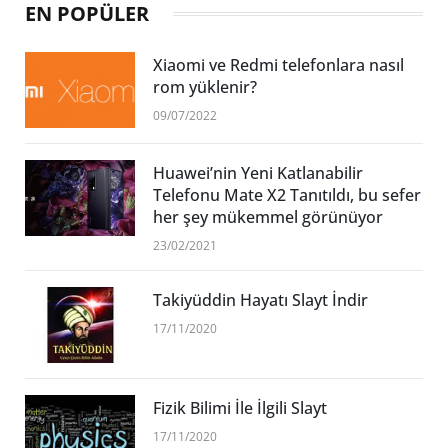
EN POPÜLER
Xiaomi ve Redmi telefonlara nasıl
rom yüklenir?
09/07/2022
Huawei’nin Yeni Katlanabilir
Telefonu Mate X2 Tanıtıldı, bu sefer
her şey mükemmel görünüyor
23/02/2021
Takiyüddin Hayatı Slayt İndir
17/11/2020
Fizik Bilimi İle İlgili Slayt
17/11/2020