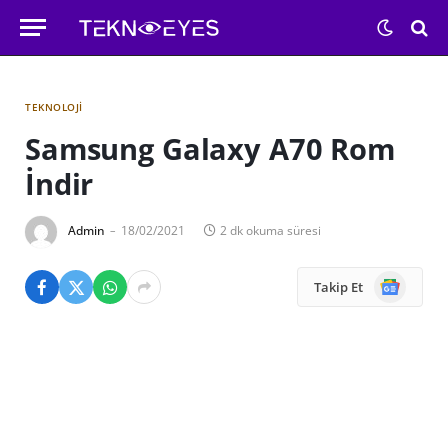
TEKNOLOJI
Samsung Galaxy A70 Rom
İndir
Admin
18/02/2021
2 dk okuma süresi
Google
Takip Et
News