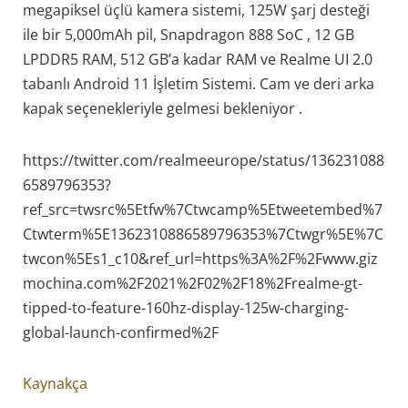
megapiksel üçlü kamera sistemi, 125W şarj desteği
ile bir 5,000mAh pil, Snapdragon 888 SoC , 12 GB
LPDDR5 RAM, 512 GB’a kadar RAM ve Realme UI 2.0
tabanlı Android 11 İşletim Sistemi. Cam ve deri arka
kapak seçenekleriyle gelmesi bekleniyor .
https://twitter.com/realmeeurope/status/136231088
6589796353?
ref_src=twsrc%5Etfw%7Ctwcamp%5Etweetembed%7
Ctwterm%5E1362310886589796353%7Ctwgr%5E%7C
twcon%5Es1_c10&ref_url=https%3A%2F%2Fwww.giz
mochina.com%2F2021%2F02%2F18%2Frealme-gt-
tipped-to-feature-160hz-display-125w-charging-
global-launch-confirmed%2F
Kaynakça