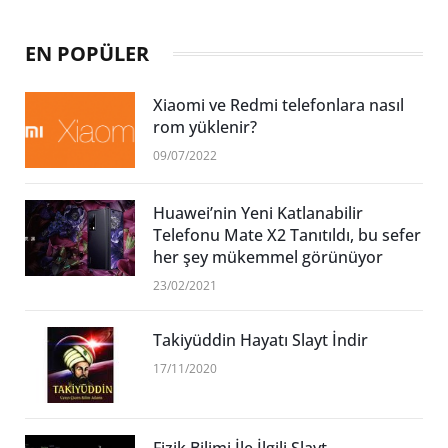
EN POPÜLER
Xiaomi ve Redmi telefonlara nasıl
rom yüklenir?
09/07/2022
Huawei’nin Yeni Katlanabilir
Telefonu Mate X2 Tanıtıldı, bu sefer
her şey mükemmel görünüyor
23/02/2021
Takiyüddin Hayatı Slayt İndir
17/11/2020
Fizik Bilimi İle İlgili Slayt