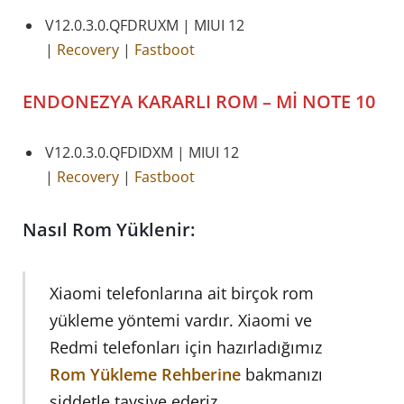
V12.0.3.0.QFDRUXM | MIUI 12
|
Recovery
|
Fastboot
ENDONEZYA KARARLI
ROM – Mİ NOTE 10
V12.0.3.0.QFDIDXM | MIUI 12
|
Recovery
|
Fastboot
Nasıl Rom Yüklenir:
Xiaomi telefonlarına ait birçok rom
yükleme yöntemi vardır. Xiaomi ve
Redmi telefonları için hazırladığımız
Rom Yükleme Rehberine
bakmanızı
şiddetle tavsiye ederiz.