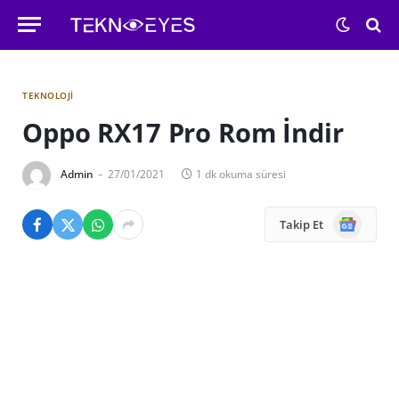
TEKNOLOJI
Oppo RX17 Pro Rom İndir
Admin
27/01/2021
1 dk okuma süresi
Google
Takip Et
News