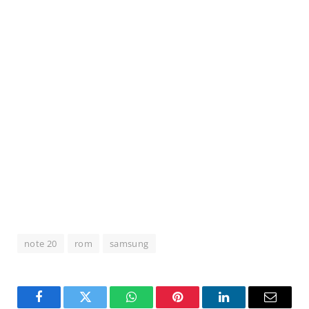
note 20
rom
samsung
Facebook
Twitter
WhatsApp
Pinterest
LinkedIn
Email