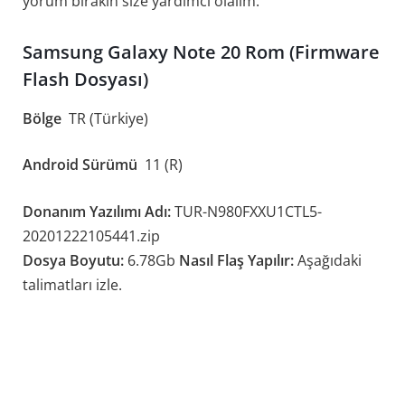
yorum bırakın size yardımcı olalım.
Samsung Galaxy Note 20 Rom (Firmware
Flash Dosyası)
Bölge
TR (Türkiye)
Android Sürümü
11 (R)
Donanım Yazılımı Adı:
TUR-N980FXXU1CTL5-
20201222105441.zip
Dosya Boyutu:
6.78Gb
Nasıl Flaş Yapılır:
Aşağıdaki
talimatları izle.