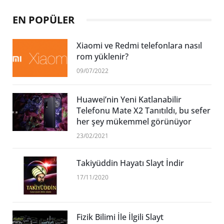
EN POPÜLER
Xiaomi ve Redmi telefonlara nasıl
rom yüklenir?
09/07/2022
Huawei’nin Yeni Katlanabilir
Telefonu Mate X2 Tanıtıldı, bu sefer
her şey mükemmel görünüyor
23/02/2021
Takiyüddin Hayatı Slayt İndir
17/11/2020
Fizik Bilimi İle İlgili Slayt