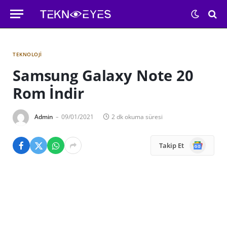
TEKNOLOJI
Samsung Galaxy Note 20
Rom İndir
Admin
09/01/2021
2 dk okuma süresi
Google
Takip Et
News