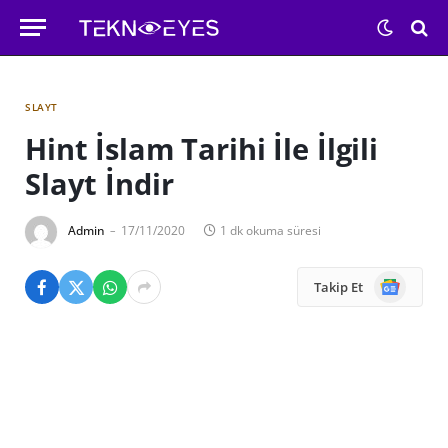
SLAYT
Hint İslam Tarihi İle İlgili
Slayt İndir
Admin
17/11/2020
1 dk okuma süresi
Google
Takip Et
News