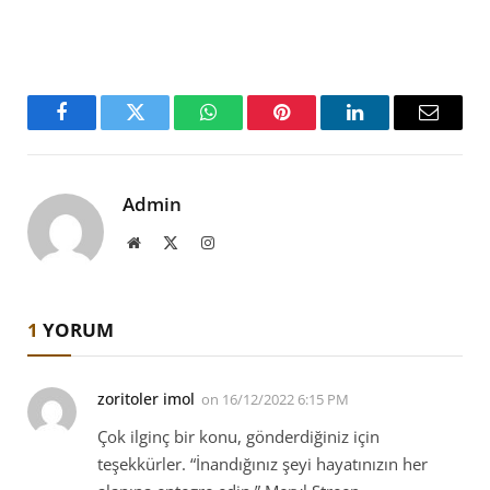
Facebook
Twitter
WhatsApp
Pinterest
LinkedIn
Email
Admin
Website
X
Instagram
(Twitter)
1
YORUM
zoritoler imol
on
16/12/2022 6:15 PM
Çok ilginç bir konu, gönderdiğiniz için
teşekkürler. “İnandığınız şeyi hayatınızın her