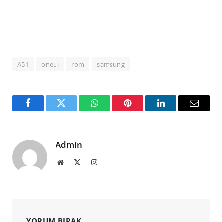
A51
oneuı
rom
samsung
Facebook
Twitter
WhatsApp
Pinterest
LinkedIn
Email
Admin
Website
X
Instagram
(Twitter)
YORUM BIRAK