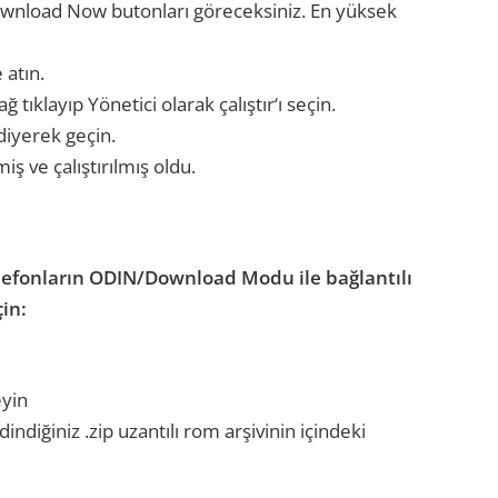
 Download Now butonları göreceksiniz. En yüksek
 atın.
tıklayıp Yönetici olarak çalıştır‘ı seçin.
diyerek geçin.
iş ve çalıştırılmış oldu.
lefonların ODIN/Download Modu ile bağlantılı
in:
eyin
indiğiniz .zip uzantılı rom arşivinin içindeki