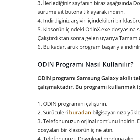
3. İlerlediğiniz sayfanın biraz aşağısında
sürüme ait butona tıklayarak indirin.
4. İndirdiğiniz arşivin içindekileri bir klasöre
5. Klasörün içindeki OdinX.exe dosyasına sağ 
Çalıştırdıktan sonra gelen uyarıya Tamam 
6. Bu kadar, artık program başarıyla indirilm
ODIN Programı Nasıl Kullanılır?
ODIN programı Samsung Galaxy akıllı te
çalışmaktadır. Bu programı kullanmak iç
1. ODIN programını çalıştırın.
2. Sürücüleri
buradan
bilgisayarınıza yükl
3. Telefonunuzun orjinal rom’unu indirin. Ed
dosyaları bir klasörün içine atın.
4. Telefonunuzu Download moduna alın.