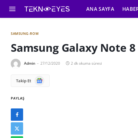
ANA SAYFA
HABE
SAMSUNG-ROM
Samsung Galaxy Note 8 
Admin
27/12/2020
2 dk okuma süresi
Google
Takip Et
News
PAYLAŞ