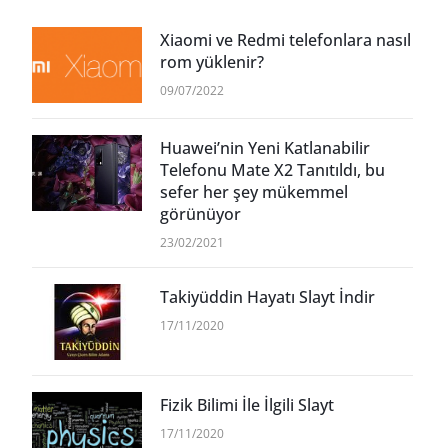
Xiaomi ve Redmi telefonlara nasıl
rom yüklenir?
09/07/2022
Huawei’nin Yeni Katlanabilir
Telefonu Mate X2 Tanıtıldı, bu
sefer her şey mükemmel
görünüyor
23/02/2021
Takiyüddin Hayatı Slayt İndir
17/11/2020
Fizik Bilimi İle İlgili Slayt
17/11/2020