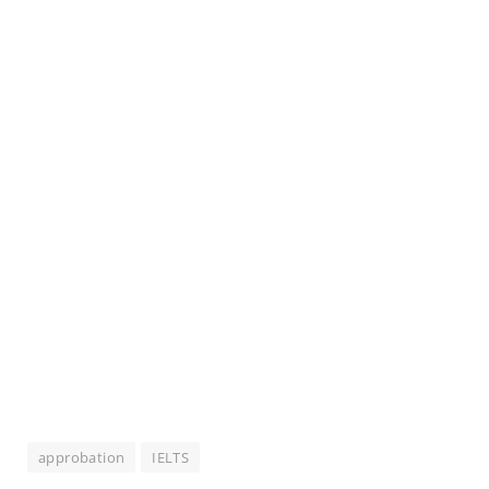
approbation
IELTS