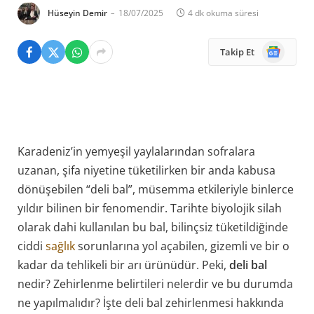
Hüseyin Demir
18/07/2025
4 dk okuma süresi
Google
Takip Et
News
Karadeniz’in yemyeşil yaylalarından sofralara
uzanan, şifa niyetine tüketilirken bir anda kabusa
dönüşebilen “deli bal”, müsemma etkileriyle binlerce
yıldır bilinen bir fenomendir. Tarihte biyolojik silah
olarak dahi kullanılan bu bal, bilinçsiz tüketildiğinde
ciddi
sağlık
sorunlarına yol açabilen, gizemli ve bir o
kadar da tehlikeli bir arı ürünüdür. Peki,
deli bal
nedir? Zehirlenme belirtileri nelerdir ve bu durumda
ne yapılmalıdır? İşte deli bal zehirlenmesi hakkında