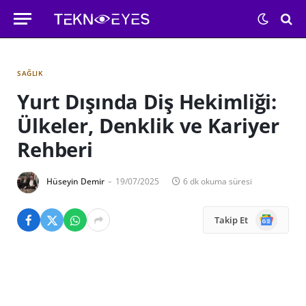
SAĞLIK
Yurt Dışında Diş Hekimliği:
Ülkeler, Denklik ve Kariyer
Rehberi
Hüseyin Demir
19/07/2025
6 dk okuma süresi
Google
Takip Et
News