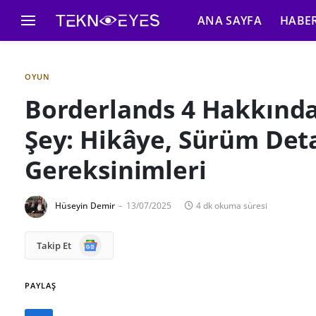
ANA SAYFA
HABE
OYUN
Borderlands 4 Hakkında
Şey: Hikâye, Sürüm Deta
Gereksinimleri
Hüseyin Demir
13/07/2025
4 dk okuma süresi
Google
Takip Et
News
PAYLAŞ