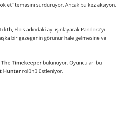
yok et” temasını sürdürüyor. Ancak bu kez aksiyon,
Lilith
, Elpis adındaki ayı ışınlayarak Pandora’yı
başka bir gezegenin görünür hale gelmesine ve
n
The Timekeeper
bulunuyor. Oyuncular, bu
t Hunter
rolünü üstleniyor.