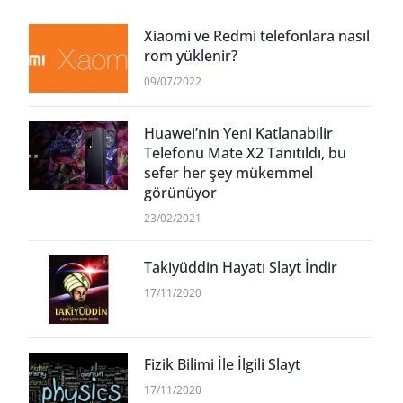
Xiaomi ve Redmi telefonlara nasıl
rom yüklenir?
09/07/2022
Huawei’nin Yeni Katlanabilir
Telefonu Mate X2 Tanıtıldı, bu
sefer her şey mükemmel
görünüyor
23/02/2021
Takiyüddin Hayatı Slayt İndir
17/11/2020
Fizik Bilimi İle İlgili Slayt
17/11/2020