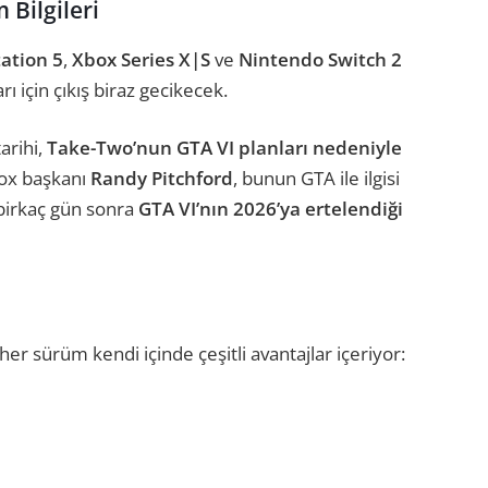
 Bilgileri
tation 5
,
Xbox Series X|S
ve
Nintendo Switch 2
rı için çıkış biraz gecikecek.
arihi,
Take-Two’nun GTA VI planları nedeniyle
box başkanı
Randy Pitchford
, bunun GTA ile ilgisi
m birkaç gün sonra
GTA VI’nın 2026’ya ertelendiği
er sürüm kendi içinde çeşitli avantajlar içeriyor: