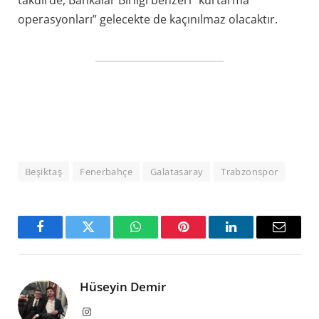
operasyonları” gelecekte de kaçınılmaz olacaktır.
Beşiktaş
Fenerbahçe
Galatasaray
Trabzonspor
Facebook
Twitter
WhatsApp
Pinterest
LinkedIn
Email
Hüseyin Demir
Instagram