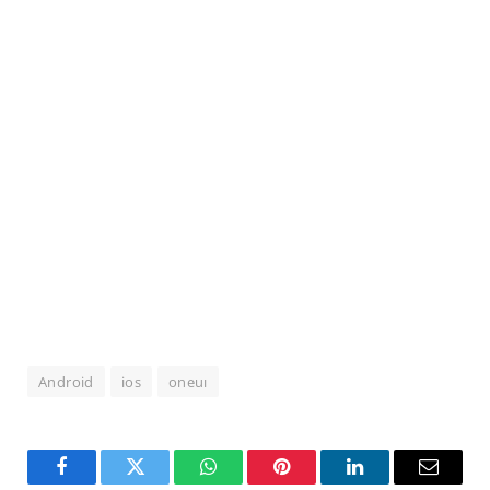
Android
ios
oneuı
Facebook
Twitter
WhatsApp
Pinterest
LinkedIn
Email