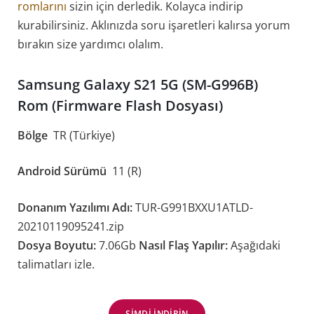
romlarını
sizin için derledik. Kolayca indirip
kurabilirsiniz. Aklınızda soru işaretleri kalırsa yorum
bırakın size yardımcı olalım.
Samsung Galaxy S21 5G (SM-G996B)
Rom (Firmware Flash Dosyası)
Bölge
TR (Türkiye)
Android Sürümü
11 (R)
Donanım Yazılımı Adı:
TUR-G991BXXU1ATLD-
20210119095241.zip
Dosya Boyutu:
7.06Gb
Nasıl Flaş Yapılır:
Aşağıdaki
talimatları izle.
ŞIMDI INDIRIN