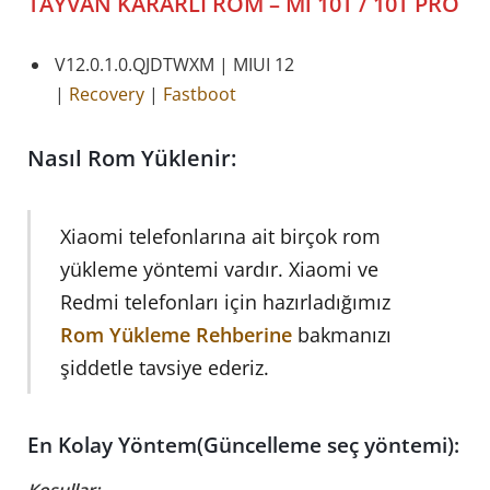
TAYVAN KARARLI
ROM – Mi 10T / 10T PRO
V12.0.1.0.QJDTWXM | MIUI 12
|
Recovery
|
Fastboot
Nasıl Rom Yüklenir:
Xiaomi telefonlarına ait birçok rom
yükleme yöntemi vardır. Xiaomi ve
Redmi telefonları için hazırladığımız
Rom Yükleme Rehberine
bakmanızı
şiddetle tavsiye ederiz.
En Kolay Yöntem(Güncelleme seç yöntemi):