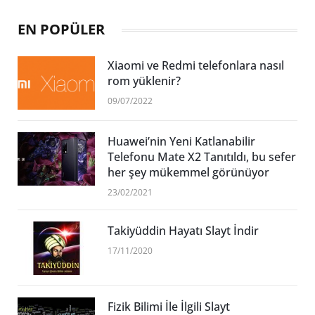
EN POPÜLER
Xiaomi ve Redmi telefonlara nasıl
rom yüklenir?
09/07/2022
Huawei’nin Yeni Katlanabilir
Telefonu Mate X2 Tanıtıldı, bu sefer
her şey mükemmel görünüyor
23/02/2021
Takiyüddin Hayatı Slayt İndir
17/11/2020
Fizik Bilimi İle İlgili Slayt