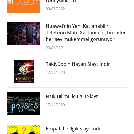
rom yüklenir?
09/07/2022
Huawei’nin Yeni Katlanabilir
Telefonu Mate X2 Tanıtıldı, bu sefer
her şey mükemmel görünüyor
23/02/2021
Takiyüddin Hayatı Slayt İndir
17/11/2020
Fizik Bilimi İle İlgili Slayt
17/11/2020
Empati İle İlgili Slayt İndir