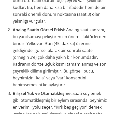
bunu otomatik olarak “üçe çeyrek var” şeklinde
kodlar. Bu, hem daha kısa bir ifadedir hem de bir
sonraki önemli dönüm noktasına (saat 3) olan
yakınlığı vurgular.
Analog Saatin Görsel Etkisi:
Analog saat kadranı,
bu yanılsamayı pekiştiren en önemli faktörlerden
biridir. Yelkovan 9’un (45. dakika) üzerine
geldiğinde, görsel olarak bir sonraki saate
(örneğin 3’e) çok daha yakın bir konumdadır.
Kadranın dörtte üçlük kısmı tamamlanmış ve son
çeyreklik dilime girilmiştir. Bu görsel ipucu,
beynimizin “kala” veya “var” konseptini
benimsemesini kolaylaştırır.
Bilişsel Yük ve Otomatikleşme:
Saati söylemek
gibi otomatikleşmiş bir eylem sırasında, beynimiz
en verimli yolu seçer. “Kırk beş geçiyor” demek
yerine “çeyrek var” demek, zihinsel olarak daha