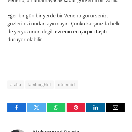
Veneno, anlatılamayacak kadar görkemli bir varlık.
Eğer bir gün bir yerde bir Veneno görürseniz,
gözlerinizi ondan ayırmayın. Çünkü karşınızda belki
de yeryüzünün değil,
evrenin en çarpıcı taşıtı
duruyor olabilir.
araba
lamborghini
otomobil
Facebook
Twitter
WhatsApp
Pinterest
LinkedIn
Email