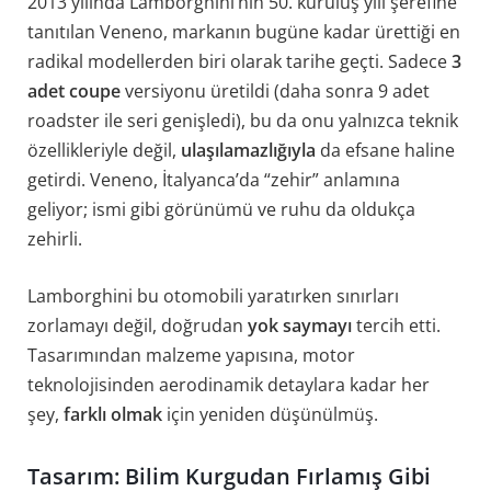
2013 yılında Lamborghini’nin 50. kuruluş yılı şerefine
tanıtılan Veneno, markanın bugüne kadar ürettiği en
radikal modellerden biri olarak tarihe geçti. Sadece
3
adet coupe
versiyonu üretildi (daha sonra 9 adet
roadster ile seri genişledi), bu da onu yalnızca teknik
özellikleriyle değil,
ulaşılamazlığıyla
da efsane haline
getirdi. Veneno, İtalyanca’da “zehir” anlamına
geliyor; ismi gibi görünümü ve ruhu da oldukça
zehirli.
Lamborghini bu otomobili yaratırken sınırları
zorlamayı değil, doğrudan
yok saymayı
tercih etti.
Tasarımından malzeme yapısına, motor
teknolojisinden aerodinamik detaylara kadar her
şey,
farklı olmak
için yeniden düşünülmüş.
Tasarım: Bilim Kurgudan Fırlamış Gibi