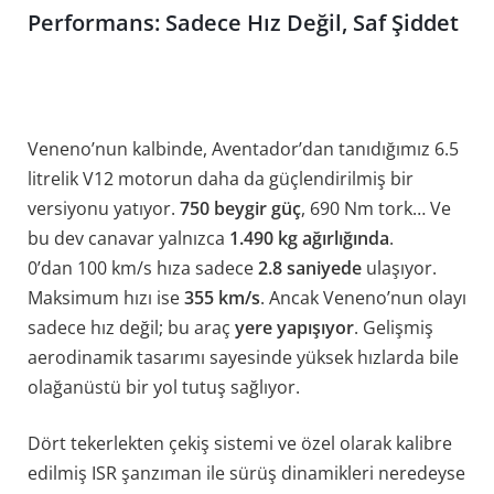
Performans: Sadece Hız Değil, Saf Şiddet
Veneno’nun kalbinde, Aventador’dan tanıdığımız 6.5
litrelik V12 motorun daha da güçlendirilmiş bir
versiyonu yatıyor.
750 beygir güç
, 690 Nm tork… Ve
bu dev canavar yalnızca
1.490 kg ağırlığında
.
0’dan 100 km/s hıza sadece
2.8 saniyede
ulaşıyor.
Maksimum hızı ise
355 km/s
. Ancak Veneno’nun olayı
sadece hız değil; bu araç
yere yapışıyor
. Gelişmiş
aerodinamik tasarımı sayesinde yüksek hızlarda bile
olağanüstü bir yol tutuş sağlıyor.
Dört tekerlekten çekiş sistemi ve özel olarak kalibre
edilmiş ISR şanzıman ile sürüş dinamikleri neredeyse